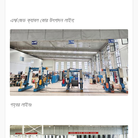
এস/জেড ক্যাবল কোর উৎপাদন লাইন:
গহ্বর লাইনঃ