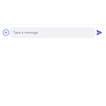
ওপিজিডব্লিউ ফাইবার ইউনিটিউব প্রোডাকশন লাইন:
Photo
Video Call
Audio Call
OEM/ODM সক্ষমতা