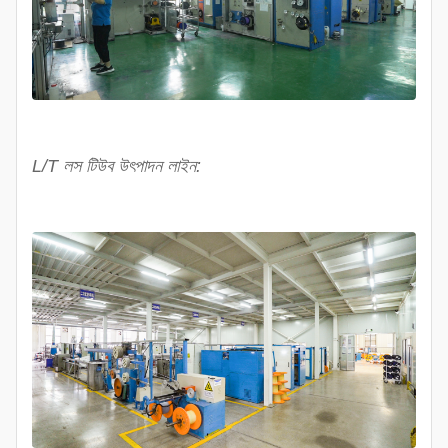
L/T লস টিউব উৎপাদন লাইন: