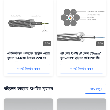
ভিডিও
ভিডিও
ওপিজিডব্লিউ ওভারহেড গ্রাউন্ড ওয়্যার
48 কোর OPGW কেবল 70mm²
ক্যাবল 144কোর টাওয়ার 220 কেভি
ক্রস-সেকশন সেন্ট্রাল স্টেইনলেস স্টিল
নেটওয়ার্কিং যোগাযোগের জন্য
টিউব
এখনই জিজ্ঞাসা করুন
এখনই জিজ্ঞাসা করুন
বহিরঙ্গন ফাইবার অপটিক ক্যাবল
আরও দেখুন