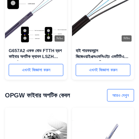
ভিডিও
ভিডিও
G657A2 একক মোড FTTH ড্রপ
হাই পারফরম্যান্স
ফাইবার অপটিক ক্যাবল LSZH
জিজেওয়াইএক্সএফসিএইচ এফটিটিএইচ
জ্যাকেট এবং 1 থেকে 4 কোর সহ
ড্রপ ক্যাবল সহ জি 657 এ 1 বন্ড-
অসংবেদনশীল ফাইবার এবং
এখনই জিজ্ঞাসা করুন
এখনই জিজ্ঞাসা করুন
গ্যালভানাইজড স্টিল মেসেঞ্জার ওয়্যার
OPGW ফাইবার অপটিক কেবল
আরও দেখুন