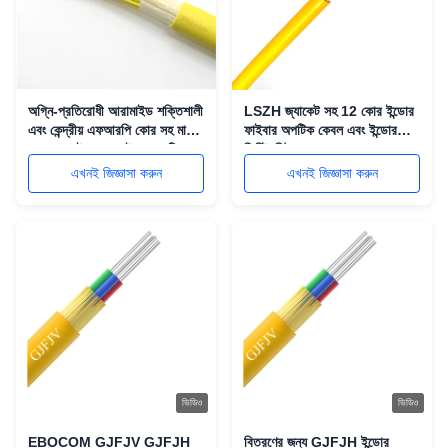
অগ্নি-প্রতিরোধী আরামাইড শক্তিশালী
LSZH জ্যাকেট সহ 12 কোর ইন্ডোর
এবং কেন্দ্রীয় এফআরপি কোর সহ মাল্টি-
ফাইবার অপটিক কেবল এবং ইন্ডোর
কোর শাখা ইনডোর ফাইবার অপটিক
ডিস্ট্রিবিউশনের জন্য OM4 10G
তারের
হাই-স্পিড
এখনই জিজ্ঞাসা করুন
এখনই জিজ্ঞাসা করুন
ভিডিও
ভিডিও
EBOCOM GJFJV GJFJH
বিতরণের জন্য GJFJH ইন্ডোর