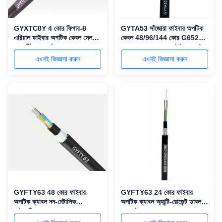
GYXTC8Y 4 কোর ফিগার-8
GYTA53 সাঁজোয়া ফাইবার অপটিক
এরিয়াল ফাইবার অপটিক কেবল সেলফ-
কেবল 48/96/144 কোর G652D
সাপোর্টিং আনআর্মরড কেবল
একক মোড ডাবল জ্যাকেট ইস্পাত টেপ
সরাসরি মাটির নিচে ফাইবার কেবল
এখনই জিজ্ঞাসা করুন
এখনই জিজ্ঞাসা করুন
GYFTY63 48 কোর ফাইবার
GYFTY63 24 কোর ফাইবার
অপটিক ক্যাবল নন-মেটালিক
অপটিক ক্যাবল অ্যান্টি-রোজেন্ট ডাবল
ডাইলেক্ট্রিক ক্যাবল
জ্যাকেট