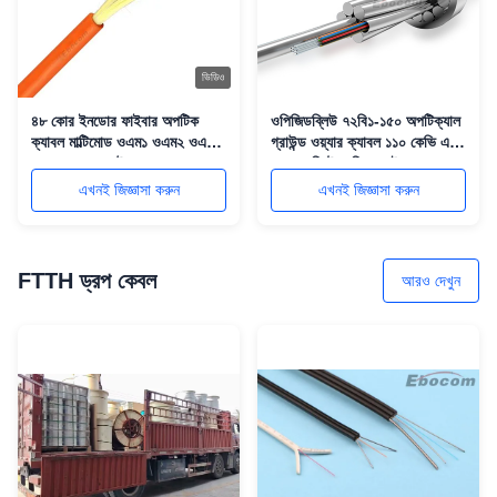
ভিডিও
৪৮ কোর ইনডোর ফাইবার অপটিক
ওপিজিডব্লিউ ৭২বি১-১৫০ অপটিক্যাল
ক্যাবল মাল্টিমোড ওএম১ ওএম২ ওএম৩
গ্রাউন্ড ওয়্যার ক্যাবল ১১০ কেভি এবং
ওএম৪ ওএম৫ ডেটা যোগাযোগ
২২০ কেভি ট্রান্সমিশন লাইনের জন্য ৭২
নেটওয়ার্কের জন্য
কোর ফাইবার অপটিক্স সহ
এখনই জিজ্ঞাসা করুন
এখনই জিজ্ঞাসা করুন
FTTH ড্রপ কেবল
আরও দেখুন