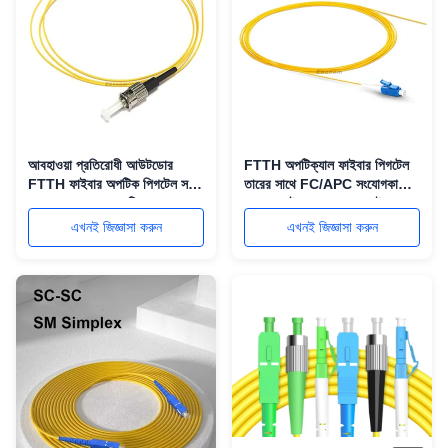
আবহাওয়া প্রতিরোধী আউটডোর
FTTH অপটিক্যাল ফাইবার পিগটেল
FTTH ফাইবার অপটিক পিগটেল সঙ্গে
তারের সাথে FC/APC সংযোগকারী
FC/APC OM3 মাল্টি-মোড এবং
OM3 ফাইবার মডেল এবং বাইরের
জল-ব্লকিং উপকরণ
ব্যবহারের জন্য উচ্চ UV প্রতিরোধ
এখনই জিজ্ঞাসা করুন
এখনই জিজ্ঞাসা করুন