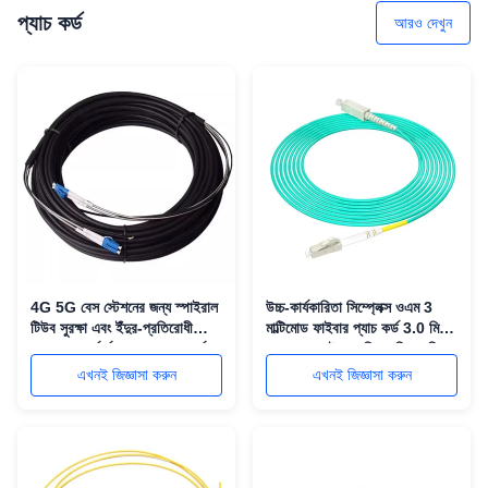
প্যাচ কর্ড
আরও দেখুন
4G 5G বেস স্টেশনের জন্য স্পাইরাল
উচ্চ-কার্যকারিতা সিম্প্লেক্স ওএম 3
টিউব সুরক্ষা এবং ইঁদুর-প্রতিরোধী
মাল্টিমোড ফাইবার প্যাচ কর্ড 3.0 মিমি
নকশা সহ আর্মার্ড FTTA প্যাচ কর্ড 2
এলএসজেডএইচ এলসি এসসি এফসি
কোর ফাইবার অপটিক জাম্পার
এসটি সংযোগকারীগুলির সাথে
এখনই জিজ্ঞাসা করুন
এখনই জিজ্ঞাসা করুন