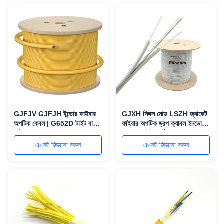
GJFJV GJFJH ইন্ডোর ফাইবার
GJXH সিঙ্গল মোড LSZH জ্যাকেট
অপটিক কেবল | G652D টাইট বাফার
ফাইবার অপটিক ড্রপ ক্যাবল ইনডোর
ফাইবার
FTTX নেটওয়ার্কের জন্য 25 বছরের
ওয়ারেন্টি সহ
এখনই জিজ্ঞাসা করুন
এখনই জিজ্ঞাসা করুন