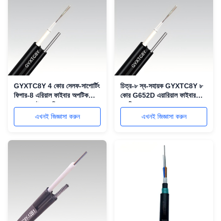
GYXTC8Y 4 কোর সেলফ-সাপোর্টিং
চিত্র-৮ স্ব-সহায়ক GYXTC8Y ৮
ফিগার-8 এরিয়াল ফাইবার অপটিক
কোর G652D এয়ারিয়াল ফাইবার
কেবল ওয়াটার ব্লকিং সহ
অপটিক কেবল
এখনই জিজ্ঞাসা করুন
এখনই জিজ্ঞাসা করুন