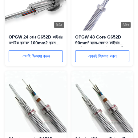
ভিডিও
ভিডিও
OPGW 24 কোর G652D ফাইবার
OPGW 48 Core G652D
অপটিক ক্যাবল 100mm2 ক্রস
90mm² ক্রস-সেকশন ফাইবার
সেকশন
অপটিক কেবল ডাবল স্টেইনলেস স্টীল
টিউব আটকে আছে
এখনই জিজ্ঞাসা করুন
এখনই জিজ্ঞাসা করুন