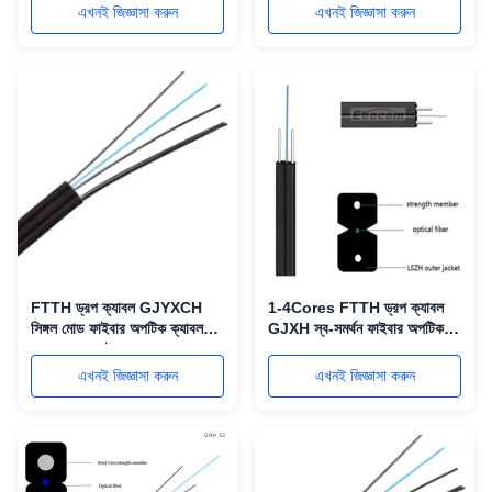
এখনই জিজ্ঞাসা করুন
এখনই জিজ্ঞাসা করুন
FTTH ড্রপ ক্যাবল GJYXCH
1-4Cores FTTH ড্রপ ক্যাবল
সিঙ্গল মোড ফাইবার অপটিক ক্যাবল
GJXH স্ব-সমর্থন ফাইবার অপটিক
G657A1 ফাইবার এবং LSZH
ক্যাবল G652D G657A1 এবং
পিভিসি জ্যাকেট সহ
LSZH ইনডোর আউটডোর
এখনই জিজ্ঞাসা করুন
এখনই জিজ্ঞাসা করুন
নেটওয়ার্কের জন্য গহ্বর