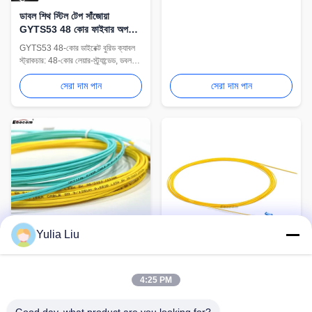
প্রতিরোধী PE জ্যাকেট, -40℃ থেকে
ডাবল শিথ স্টিল টেপ সাঁজোয়া
+70℃ পরিসর। 2 বছরের ওয়ারেন্টি সহ
GYTS53 48 কোর ফাইবার অপটিক
বায়বীয় FTTH স্থাপনার জন্য আদর্শ।
কেবল আউটডোর আন্ডারগ্রাউন্ড
GYTS53 48-কোর ডাইরেক্ট বুরিড ক্যাবল
অ্যাপ্লিকেশনের জন্য
স্ট্রাকচার: 48-কোর লেয়ার-স্ট্র্যান্ডেড, ডবল
পিই জ্যাকেট, স্টিল টেপ আর্মার্ড। বৈশিষ্ট্য: উচ্চ
সেরা দাম পান
সেরা দাম পান
ক্রাশ প্রতিরোধের, 100% জলরোধী।
ভূগর্ভস্থ সরাসরি সমাধি LAN/টেলিকম
নেটওয়ার্কের জন্য পারফেক্ট। Ebocom®
অফার: কারখানার মূল্য, ISO প্রত্যয়িত, 24
ঘন্টা উদ্ধৃতি।
Yulia Liu
অতি-নিম্ন সন্নিবেশ ক্ষতির সাথে উচ্চ-
পারফরম্যান্স ফাইবার অপটিক প্যাচ কর্ড
প্রিমিয়াম টেনসিল শক্তি এবং অগ্নি-
OM2/OM3 টেলিকম গ্রেড, LSZH
FTTH অপটিক্যাল ফাইবার পিগটেল
প্রতিরোধী এলএসজেডএইচ জ্যাকেট
4:25 PM
জ্যাকেট এবং আল্ট্রা-লো অ্যাটেন্যুয়েশন
তারের সাথে FC/APC সংযোগকারী
(≤0.36dB/km) সহ বাল্ক ফাইবার অপটিক
OM3 ফাইবার মডেল এবং বাইরের
OM3 মাল্টিমোড ফাইবার অপটিক পিগটেল
প্যাচ কর্ড। কাস্টম ফাইবার বিকল্পগুলি
ব্যবহারের জন্য উচ্চ UV প্রতিরোধ