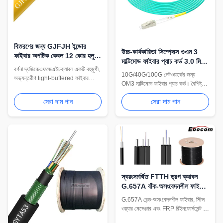
বিতরণের জন্য GJFJH ইন্ডোর
উচ্চ-কার্যকারিতা সিম্প্লেক্স ওএম 3
ফাইবার অপটিক কেবল 12 কোর হলুদ
মাল্টিমোড ফাইবার প্যাচ কর্ড 3.0 মিমি
সবুজ কমলা রঙ MM SM
বর্ণনা দ্যজিজেএফজেএইচক্যাবল একটি বহুমুখী,
এলএসজেডএইচ এলসি এসসি এফসি
10G/40G/100G নেটওয়ার্কের জন্য
অভ্যন্তরীণ tight-buffered ফাইবার
এসটি সংযোগকারীগুলির সাথে
OM3 মাল্টিমোড ফাইবার প্যাচ কর্ড। বৈশিষ্ট্য
অপটিক ক্যাবল। এটি tight-buffered
3.0mm LSZH জ্যাকেট, কম সন্নিবেশ
ফাইবারগুলি ব্যবহার করে যা আরামাইড সুতা
সেরা দাম পান
সেরা দাম পান
ক্ষতি (≤0.3dB), এবং কাস্টমাইজযোগ্য
শক্তি সদস্যের মধ্যে আবৃত হয়,ফাইবার
LC/SC/FC/ST সংযোগকারী৷ 2 বছরের
রিইনফোর্সড প্লাস্টিক (এফআরপি) এর সাথে
ওয়ারেন্টি সহ কারখানা পরীক্ষিত।
একত্রিত হয়ে একটি নমনীয়ইনডোর নেটওয়ার্কিং
এবং সরঞ্জাম আন্তঃসংযোগের জন্য হালকা ...
স্বয়ংসমর্থিত FTTH ড্রপ ক্যাবল
G.657A বাঁক-অসংবেদনশীল ফাইবার
এবং স্টিলের তারের মেসেঞ্জার সহ
G.657A বেন্ড-অসংবেদনশীল ফাইবার, স্টিল
LSZH জ্যাকেটে
ওয়্যার মেসেঞ্জার এবং FRP রিইনফোর্সমেন্ট সহ
স্ব-সমর্থনকারী FTTH ড্রপ কেবল। UV-