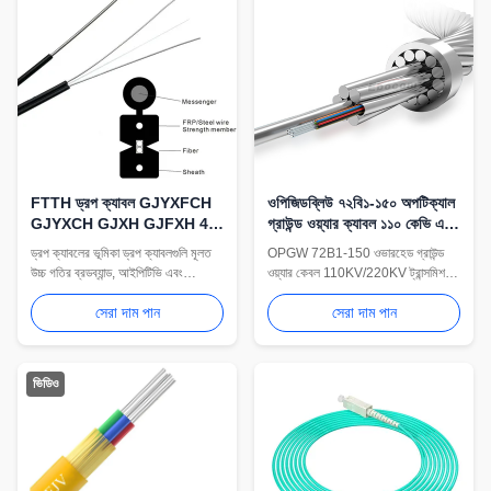
FTTH ড্রপ ক্যাবল GJYXFCH
ওপিজিডব্লিউ ৭২বি১-১৫০ অপটিক্যাল
GJYXCH GJXH GJFXH 4
গ্রাউন্ড ওয়্যার ক্যাবল ১১০ কেভি এবং
কোর G657A1 G652D LSZH
২২০ কেভি ট্রান্সমিশন লাইনের জন্য ৭২
ড্রপ ক্যাবলের ভূমিকা ড্রপ ক্যাবলগুলি মূলত
OPGW 72B1-150 ওভারহেড গ্রাউন্ড
পিভিসি জ্যাকেট
কোর ফাইবার অপটিক্স সহ
উচ্চ গতির ব্রডব্যান্ড, আইপিটিভি এবং
ওয়্যার কেবল 110KV/220KV ট্রান্সমিশন
ভিওআইপি পরিষেবাগুলি শেষ ব্যবহারকারীদের
লাইনের জন্য বজ্র সুরক্ষা এবং ফাইবার অপটিক
সেরা দাম পান
সেরা দাম পান
কাছে সরবরাহ করতে ব্যবহৃত হয়।তারা
যোগাযোগকে একত্রিত করে। বৈশিষ্ট্য
বিশেষভাবে নিম্নলিখিত বৈশিষ্ট্য সঙ্গে ডিজাইন
72/96/144 মূল কনফিগারেশন, উচ্চ যান্ত্রিক
করা হয়ঃ সাধারণ অ্যাপ্লিকেশন যেহেতু ড্রপ
শক্তি, এবং কঠোর অবস্থার জন্য চমৎকার
ক্যাবলগুলি বহিরঙ্গন বিতরণ লাইন এবং
প্রতিরোধ। পাওয়ার গ্রিড যোগাযোগ এবং স্মার্ট
ভিডিও
অভ্যন্তরীণ ব্যবহারকারী টার্মি...
গ্রিড অবকাঠামোর জন্য আদর্শ।