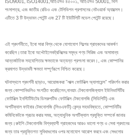
ISO9001, ISO14001,আইএসও ৪৫০০১, আইএসও 50001, থিল
শংসাপত্র, এবং জাতীয় রেডিও এবং টেলিভিশন প্রশাসনের নেটওয়ার্ক অ্যাক্সেস।
এটিতে 3 টি উদ্ভাবন পেটেন্ট এবং 27 টি ইউটিলিটি মডেল পেটেন্ট রয়েছে।
এই প্রদর্শনীতে, ইবো সারা বিশ্ব থেকে যোগাযোগ শিল্পের গ্রাহকদের আকর্ষণ
করেছিল।তারা ইবো অপ্টোইলেকট্রনিক্সের সমৃদ্ধ পণ্য সিরিজ এবং অসামান্য
আন্তর্জাতিক সহযোগিতার ক্ষমতাকে অত্যন্ত প্রশংসা করেন।, এবং কোম্পানির
ক্রমাগত উদ্ভাবনী ক্ষমতা সম্পূর্ণরূপে নিশ্চিত করেছে।
ঘটনাস্থলে প্রদর্শনী ছাড়াও, আয়োজকরা "লাক্স ফোটনিক্স অ্যালায়েন্স" পরিদর্শন করার
জন্য কোম্পানিগুলিও সংগঠিত করেছিলেন,নানয়াং টেকনোলজিক্যাল ইউনিভার্সিটির
ফোটনিক্স ইনস্টিটিউটের ডিসরুপটিভ ফোটনিক্স টেকনোলজি (সিডিপিটি) এবং
অপটিক্যাল ফাইবার টেকনোলজি (সিওএফটি) কেন্দ্র সহভবিষ্যতে, কোম্পানিটির
কমিনিকেটকে প্রচার করার সময়, অত্যাধুনিক অপটিক্যাল প্রযুক্তি সম্পর্কে জানার
জন্য।রুইশি টেকনোলজি বিশ্বব্যাপী গ্রাহকদের আরও ভালো পণ্য ও সেবা প্রদানের
জন্য তার প্রযুক্তিগত সুবিধাগুলোর ওপর মনোযোগ আরোপ করবে এবং সেগুলোর