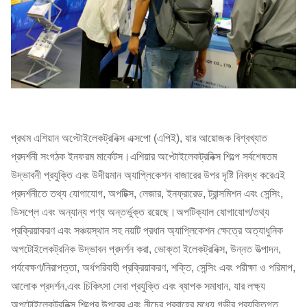
প্রথম এশিয়ান অপ্টোইলেকট্রনিক্স এক্সপো (এপিই), যার আয়োজক বিশ্বখ্যাত
প্রদর্শনী সংগঠক ইনফরম মার্কেটস।এশিয়ার অপ্টোইলেকট্রনিক্স শিল্পে সর্বশেষতম
উদ্ভাবনী প্রযুক্তি এবং উদীয়মান অ্যাপ্লিকেশন বাজারের উপর দৃষ্টি নিবদ্ধ করেএই
প্রদর্শনীতে তথ্য যোগাযোগ, অপটিক্স, লেজার, ইনফ্রারেড, ট্রান্সমিশন এবং সেন্সিং,
ডিসপ্লে এবং অন্যান্য পণ্য অন্তর্ভুক্ত রয়েছে।অপটিক্যাল যোগাযোগ/তথ্য
প্রক্রিয়াকরণ এবং সঞ্চয়স্থান সহ নয়টি প্রধান অ্যাপ্লিকেশন ক্ষেত্রে অত্যাধুনিক
অপটোইলেকট্রনিক উদ্ভাবন প্রদর্শন করা, ভোক্তা ইলেকট্রনিক্স, উন্নত উত্পাদন,
পর্যবেক্ষণ/নিরাপত্তা, অর্ধপরিবাহী প্রক্রিয়াকরণ, শক্তি, সেন্সিং এবং পরীক্ষা ও পরিমাপ,
আলোক প্রদর্শন,এবং চিকিৎসা সেবা প্রযুক্তি এবং ব্যাপক সমাধান, যার লক্ষ্য
অপটোইলেকট্রনিক্স শিল্পের উপরের এবং নীচের প্রবাহের মধ্যে গভীর প্রযুক্তিগত