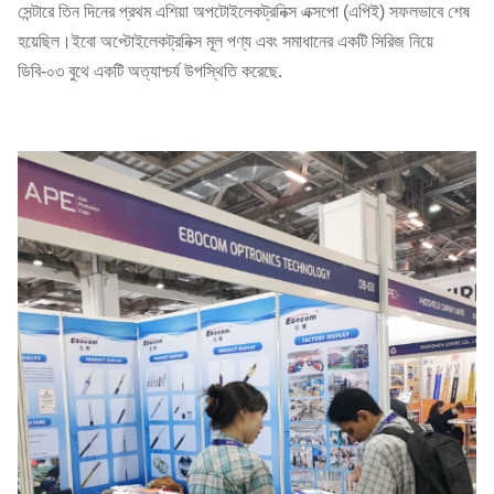
সেন্টারে তিন দিনের প্রথম এশিয়া অপটোইলেকট্রনিক্স এক্সপো (এপিই) সফলভাবে শেষ
হয়েছিল।ইবো অপ্টোইলেকট্রনিক্স মূল পণ্য এবং সমাধানের একটি সিরিজ নিয়ে
ডিবি-০৩ বুথে একটি অত্যাশ্চর্য উপস্থিতি করেছে.