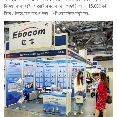
বিনিময় এবং ব্যবসায়িক সহযোগিতা প্রচার করা। প্রদর্শনীর আকার 15,000 বর্গ
মিটার পৌঁছেছে,অংশগ্রহণের জন্য ৩৫০টি কোম্পানিকে আকৃষ্ট করা.