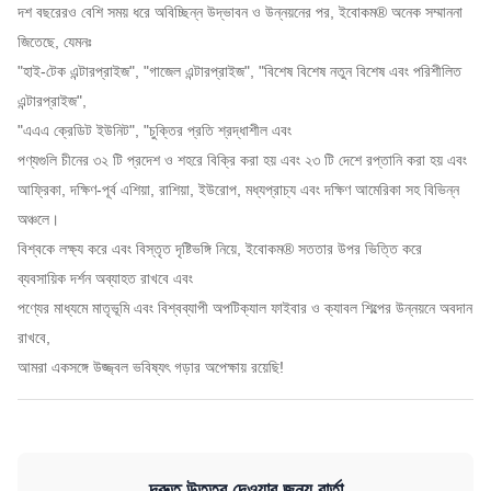
দশ বছরেরও বেশি সময় ধরে অবিচ্ছিন্ন উদ্ভাবন ও উন্নয়নের পর, ইবোকম® অনেক সম্মাননা
জিতেছে, যেমনঃ
"হাই-টেক এন্টারপ্রাইজ", "গাজেল এন্টারপ্রাইজ", "বিশেষ বিশেষ নতুন বিশেষ এবং পরিশীলিত
এন্টারপ্রাইজ",
"এএএ ক্রেডিট ইউনিট", "চুক্তির প্রতি শ্রদ্ধাশীল এবং
পণ্যগুলি চীনের ৩২ টি প্রদেশ ও শহরে বিক্রি করা হয় এবং ২৩ টি দেশে রপ্তানি করা হয় এবং
আফ্রিকা, দক্ষিণ-পূর্ব এশিয়া, রাশিয়া, ইউরোপ, মধ্যপ্রাচ্য এবং দক্ষিণ আমেরিকা সহ বিভিন্ন
অঞ্চলে।
বিশ্বকে লক্ষ্য করে এবং বিস্তৃত দৃষ্টিভঙ্গি নিয়ে, ইবোকম® সততার উপর ভিত্তি করে
ব্যবসায়িক দর্শন অব্যাহত রাখবে এবং
পণ্যের মাধ্যমে মাতৃভূমি এবং বিশ্বব্যাপী অপটিক্যাল ফাইবার ও ক্যাবল শিল্পের উন্নয়নে অবদান
রাখবে,
আমরা একসঙ্গে উজ্জ্বল ভবিষ্যৎ গড়ার অপেক্ষায় রয়েছি!
দ্রুত উত্তর দেওয়ার জন্য বার্তা