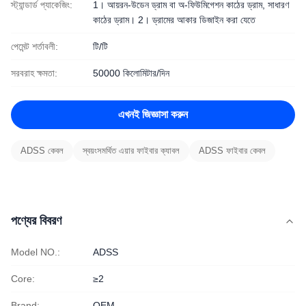
স্ট্যান্ডার্ড প্যাকেজিং:
1। আয়রন-উডেন ড্রাম বা অ-ফিউমিগেশন কাঠের ড্রাম, সাধারণ
কাঠের ড্রাম। 2। ড্রামের আকার ডিজাইন করা যেতে
পেমেন্ট শর্তাবলী:
টি/টি
সরবরাহ ক্ষমতা:
50000 কিলোমিটার/দিন
এখনই জিজ্ঞাসা করুন
ADSS কেবল
স্বয়ংসমর্থিত এয়ার ফাইবার ক্যাবল
ADSS ফাইবার কেবল
পণ্যের বিবরণ
Model NO.:
ADSS
Core:
≥2
Brand:
OEM