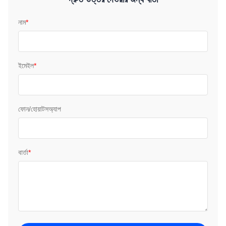
নাম
*
ইমেইল
*
ফোন/হোয়াটসঅ্যাপ
বার্তা
*