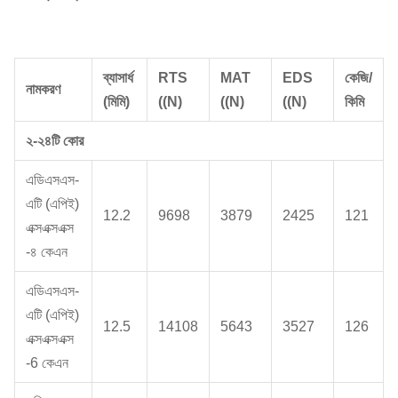
ব্যাসার্ধ
RTS
MAT
EDS
কেজি/
নামকরণ
(মিমি)
((N)
((N)
((N)
কিমি
২-২৪টি কোর
এডিএসএস-
এটি (এপিই)
12.2
9698
3879
2425
121
এক্সএক্সএক্স
-৪ কেএন
এডিএসএস-
এটি (এপিই)
12.5
14108
5643
3527
126
এক্সএক্সএক্স
-6 কেএন