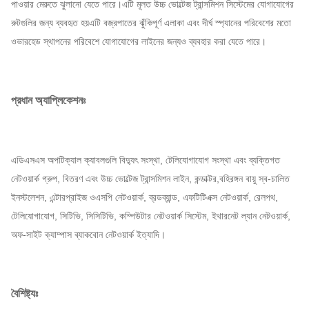
পাওয়ার মেরুতে ঝুলানো যেতে পারে।এটি মূলত উচ্চ ভোল্টেজ ট্রান্সমিশন সিস্টেমের যোগাযোগের
রুটগুলির জন্য ব্যবহৃত হয়এটি বজ্রপাতের ঝুঁকিপূর্ণ এলাকা এবং দীর্ঘ স্প্যানের পরিবেশের মতো
ওভারহেড স্থাপনের পরিবেশে যোগাযোগের লাইনের জন্যও ব্যবহার করা যেতে পারে।
প্রধান অ্যাপ্লিকেশনঃ
এডিএসএস অপটিক্যাল ক্যাবলগুলি বিদ্যুৎ সংস্থা, টেলিযোগাযোগ সংস্থা এবং ব্যক্তিগত
নেটওয়ার্ক গ্রুপ, বিতরণ এবং উচ্চ ভোল্টেজ ট্রান্সমিশন লাইন, কন্ডাক্টর,বহিরঙ্গন বায়ু স্ব-চালিত
ইনস্টলেশন, এন্টারপ্রাইজ ওএসপি নেটওয়ার্ক, ব্রডব্যান্ড, এফটিটিএক্স নেটওয়ার্ক, রেলপথ,
টেলিযোগাযোগ, সিটিভি, সিসিটিভি, কম্পিউটার নেটওয়ার্ক সিস্টেম, ইথারনেট ল্যান নেটওয়ার্ক,
অফ-সাইট ক্যাম্পাস ব্যাকবোন নেটওয়ার্ক ইত্যাদি।
বৈশিষ্ট্যঃ