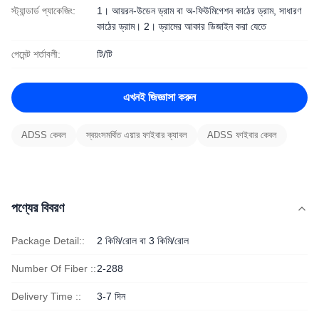
স্ট্যান্ডার্ড প্যাকেজিং:
1। আয়রন-উডেন ড্রাম বা অ-ফিউমিগেশন কাঠের ড্রাম, সাধারণ
কাঠের ড্রাম। 2। ড্রামের আকার ডিজাইন করা যেতে
পেমেন্ট শর্তাবলী:
টি/টি
এখনই জিজ্ঞাসা করুন
ADSS কেবল
স্বয়ংসমর্থিত এয়ার ফাইবার ক্যাবল
ADSS ফাইবার কেবল
পণ্যের বিবরণ
Package Detail::
2 কিমি/রোল বা 3 কিমি/রোল
Number Of Fiber ::
2-288
Delivery Time ::
3-7 দিন