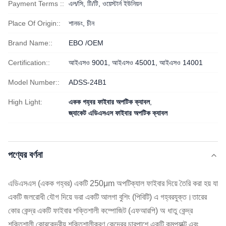
Payment Terms ::
এল/সি, টি/টি, ওয়েস্টার্ন ইউনিয়ন
Place Of Origin::
শানডং, চীন
Brand Name::
EBO /OEM
Certification::
আইএসও 9001, আইএসও 45001, আইএসও 14001
Model Number::
ADSS-24B1
High Light:
একক গহ্বর ফাইবার অপটিক ক্যাবল
,
জ্যাকেট এডিএসএস ফাইবার অপটিক ক্যাবল
পণ্যের বর্ণনা
এডিএসএস (একক গহ্বর) একটি 250μm অপটিক্যাল ফাইবার দিয়ে তৈরি করা হয় যা
একটি জলরোধী যৌগ দিয়ে ভরা একটি আলগা বুশিং (পিবিটি) এ গহ্বরযুক্ত।তারের
কোর কেন্দ্র একটি ফাইবার শক্তিশালী কম্পোজিট (এফআরপি) অ ধাতু কেন্দ্র
শক্তিশালী কোরকেন্দ্রীয় শক্তিশালীকরণ কেন্দ্রের চারপাশে একটি কমপ্যাক্ট এবং