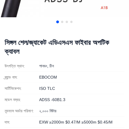
সিঙ্গল শেল/জ্যাকেট এডিএসএস ফাইবার অপটিক
ক্যাবল
উৎপত্তি স্থান:
শানডং, চীন
ব্র্যান্ড নাম:
EBOCOM
সার্টিফিকেশন:
ISO TLC
মডেল নম্বর:
ADSS -60B1.3
ন্যূনতম অর্ডার পরিমাণ:
২,০০০ মিটার
দাম:
EXW ≥2000m $0.47/M ≥5000m $0.45/M