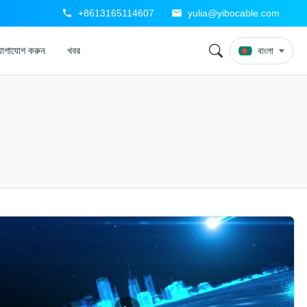
+8613165114607
yulia@yibocable.com
যোগাযোগ করুন
খবর
বাংলা